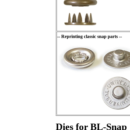
-- Reprinting classic snap parts --
Dies for BL-Snap