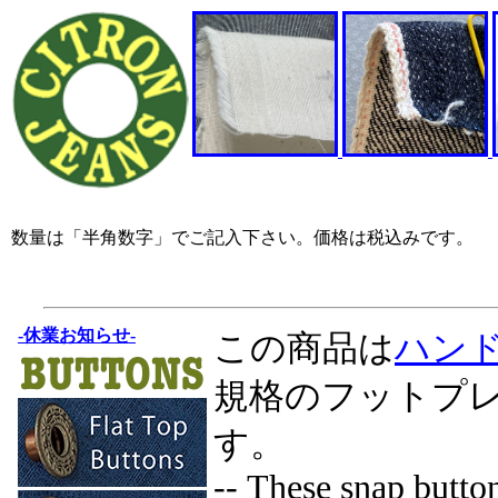
数量は「半角数字」でご記入下さい。価格は税込みです。
-休業お知らせ-
この商品は
ハン
規格のフットプ
す。
-- These snap button