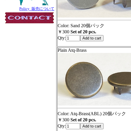
Policy_販売について
Color: Sand 20個パック
￥300
Set of 20 pcs.
Qty:
Plain Atq-Brass
Color: Atq-Brass(ABL) 20個パック
￥300
Set of 20 pcs.
Qty: