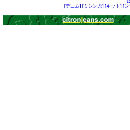
[
[デニム]
[ミシン糸]
[キット]
[