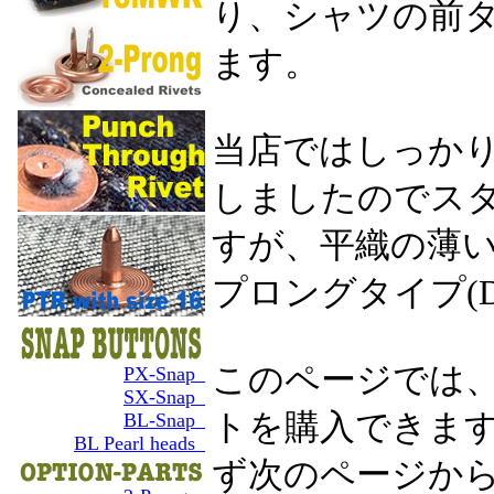
り、シャツの前
ます。
当店ではしっかり
しましたのでス
すが、平織の薄
プロングタイプ(Du
このページでは
PX-Snap_
SX-Snap_
トを購入できま
BL-Snap_
BL Pearl heads_
ず次のページか