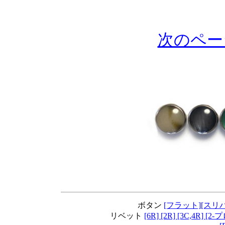
次のペー
ボタン
[フラット]
[スリ
リベット
[6R]
[2R]
[3C,4R]
[2-