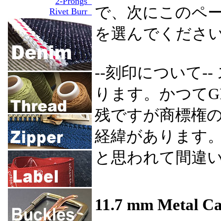
2-Prongs_
で、次にこのペ
Rivet Burr_
を選んでくださ
--刻印について-
ります。かつてG
残ですが商標権の
経緯があります
と思われて間違
11.7 mm Metal Ca