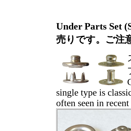
Under Parts Se
売りです。ご注
C
single type is class
often seen in recent