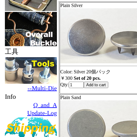
Plain Silver
工具
Color: Silver 20個パック
￥300
Set of 20 pcs.
Qty:
--Multi-Die
Info
Plain Sand
Q_and_A
Update-Log