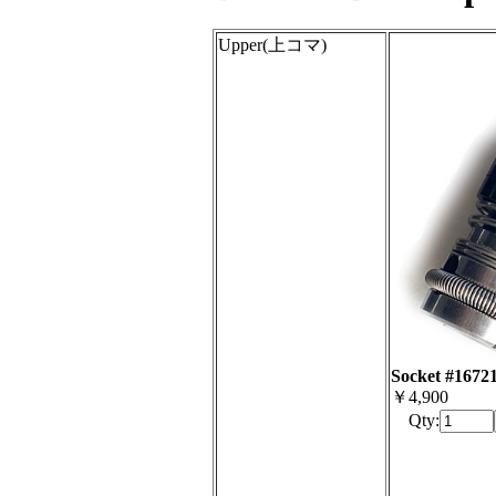
Upper(上コマ)
Socket #1672
￥4,900
Qty: