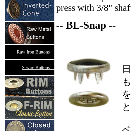
press with 3/8" shaft
-- BL-Snap --
Raw Iron Buttons__
S-wire Buttons__