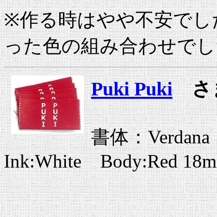
※作る時はやや不安でし
った色の組み合わせでし
Puki Puki
さ
書体：Verda
Ink:White Body:Red 18