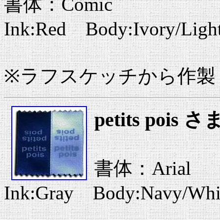
書体：Comic
Ink:Red Body:Ivory/Ligh
※ラフスケッチから作製
petits pois さ
書体：Arial
Ink:Gray Body:Navy/Whi